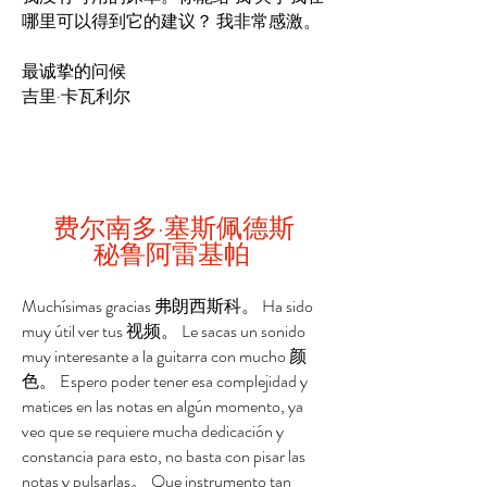
哪里可以得到它的建议？
我非常感激。
最诚挚的问候
吉里·卡瓦利尔
费尔南多·塞斯佩德斯
秘鲁阿雷基帕
Muchísimas gracias 弗朗西斯科。 Ha sido
muy útil ver tus 视频。 Le sacas un sonido
muy interesante a la guitarra con mucho 颜
色。 Espero poder tener esa complejidad y
matices en las notas en algún momento, ya
veo que se requiere mucha dedicación y
constancia para esto, no basta con pisar las
notas y pulsarlas。 Que instrumento tan