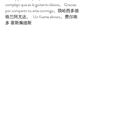
complejo que es la guitarra clásica。 Gracias
por compartir tu arte conmigo。我哈西多德
格兰阿尤达。 . Un fuerte abrazo。费尔南
多·塞斯佩德斯
詹妮弗·弗莱贝利-厄尔
“他是一位才华横溢的老师，能够很好地
利用技术帮助学生超越地域限制。我感
谢他帮助我保持古典吉他技能“新鲜”！ "
詹妮弗·弗莱贝利-厄尔
创始人/营销顾问
待命营销公司
纽约州波基普西