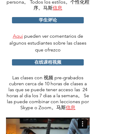
persona。 Todos los estilos。个性化程
序。马斯
信息
学生评论
Aqui
pueden ver comentarios de
algunos estudiantes sobre las clases
que ofrezco
在线课程视频
Las clases con 视频 pre-grabados
cubren cerca de 10 horas de clases a
las que se puede tener acceso las
24
horas al dia los 7 dias a la semana。 Se
las puede combinar con lecciones por
Skype o Zoom。马斯
信息