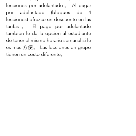
lecciones por adelantado。 Al pagar
por adelantado (bloques de 4
lecciones) ofrezco un descuento en las
tarifas。 El pago por adelantado
tambien le da la opcion al estudiante
de tener el mismo horario semanal si le
es mas 方便。 Las lecciones en grupo
tienen un costo diferente。
Para la persona que toma lecciones
individuales, remiendo reservar por lo
menos una lección por semana。 Es
más rapido y más productivo el
aprendizaje cuando las lecciones se
hacen semanalmente。
Si exists interés en aprender un estilo
de música diferente al clásico，没有干
草问题。 Enseño todos los estilos de