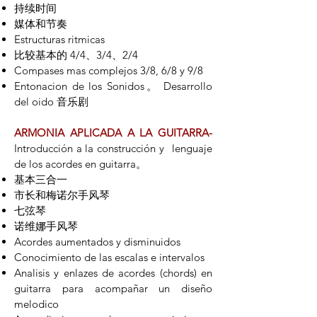
持续时间
媒体和节奏
Estructuras ritmicas
比较基本的 4/4、3/4、2/4
Compases mas complejos 3/8, 6/8 y 9/8
Entonacion de los Sonidos。 Desarrollo
del oido 音乐剧
ARMONIA APLICADA A LA GUITARRA-
Introducción a la construcción y
lenguaje
de los acordes en guitarra。
基本三合一
市长和梅诺尔手风琴
七弦琴
诺维娜手风琴
Acordes aumentados y disminuidos
Conocimiento de las escalas e intervalos
Analisis y enlazes de acordes (chords) en
guitarra para acompañar un diseño
melodico