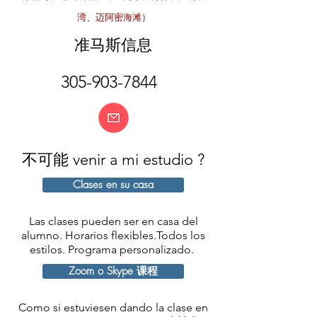
湾、迈阿密海滩）
准马斯信息
305-903-7844
不可能
venir
a mi
estudio
?
Clases en su casa
Las clases pueden ser en casa del
alumno. Horarios flexibles.Todos los
estilos. Programa personalizado.
Zoom o Skype 课程
Como si estuviesen dando la clase en