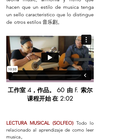
hacen que un estilo de musica tenga
un sello caracteristico que lo distingue
de
otros estilos 音乐剧。
工作室 4，作品。 60
由 F.
索尔
课程开始
在 2:02
LECTURA MUSICAL (SOLFEO)
Todo lo
relacionado al aprendizaje de como leer
musica。