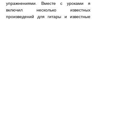
упражнениями. Вместе с уроками я
включил несколько известных
произведений для гитары и известные
мелодии разных композиторов. Эти пьесы
и мелодии размещаются через
определенные промежутки между
уроками, чтобы показать, что конкретная
техническая или музыкальная задача,
которую мы изучили, может быть
применена к известному музыкальному
произведению. Это делает весь процесс
обучения более приятным.
Уроки на английском языке. Испанская
версия скоро будет доступна. Будет
создан форум для обмена идеями. Я
также предлагаю студенту,
записавшемуся на онлайн-уроки,
организовать частный урок со мной лично
или через
Zoom/Skype
всякий раз, когда