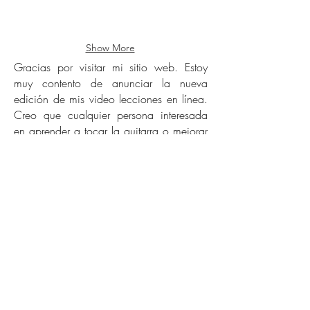
Show More
Gracias por visitar mi sitio web. Estoy
muy contento de anunciar la nueva
edición de mis video lecciones en línea.
Creo que cualquier persona interesada
en aprender a tocar la guitarra o mejorar
su nivel actual de ejecución encontrará
en estas lecciones toda la información
necesaria para iniciar un proceso de
aprendizaje que lo llevará desde un nivel
principiante hasta un nivel intermedio.
Suscribiéndote a todas las lecciones
tendrás acceso
a cerca de 10 horas de
tiempo de video que le enseñará en una
secuencia paso a paso cómo tocar la
guitarra.
Esto se puede hacer desde la
comodidad de su hogar las 24 horas del