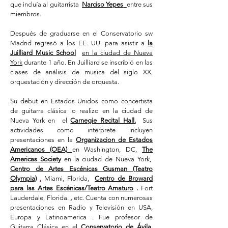
que incluía al guitarrista
Narciso Yepes
entre sus
miembros.
Después de graduarse en el Conservatorio sw
Madrid regresó a los EE. UU. para asistir a
la
Juilliard Music School
en la ciudad de Nueva
York
durante 1 año. En Juilliard se inscribió en las
clases de análisis de musica del siglo XX,
orquestación y dirección de orquesta.
Su debut en Estados Unidos como concertista
de guitarra clásica lo realizo en la ciudad de
Nueva York en
el
Carnegie Recital
Hall.
Sus
actividades como interprete incluyen
presentaciones en la
Organizacion de Estados
Americanos (OEA)
en Washington, DC,
The
Americas Society
en la ciudad de Nueva York,
Centro de Artes Escénicas Gusman (Teatro
Olympia)
,
Miami, Florida,
Centro de Broward
para las Artes Escénicas/Teatro Amaturo
.
Fort
Lauderdale, Florida.
,
etc. Cuenta con numerosas
presentaciones en Radio y Televisión en USA,
Europa y Latinoamerica . Fue profesor de
Guitarra Clásica en el
Conservatorio de Ávila,