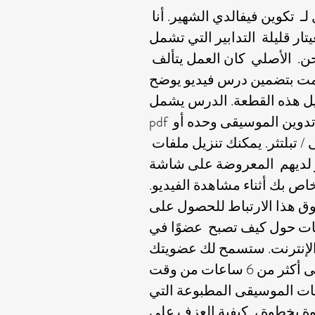
ـ تكوين فيفالدي الشهير. أنا
يتار قليلة التدابير التي تشمل
ن. الأصلي كان العمل يتألف
مت بتضمين درس فيديو يوضح
يل هذه القطعة. الدرس يشمل
pdf للترتيب على تدوين الموسيقى وحده أو
/ تبلتثر. يمكنك تنزيل ملفات
أو لديهم المعروضة على شاشة
خاص بك أثناء مشاهدة الفيديو.
وق هذا الارتباط للحصول على
ات حول كيف تصبح عضوًا في
لإنترنت. ستسمح لك عضويتك
بالوصول إلى أكثر من 6 ساعات من وقت
ت الموسيقى المطبوعة التي
ة بخطوة ، كيفية العزف على