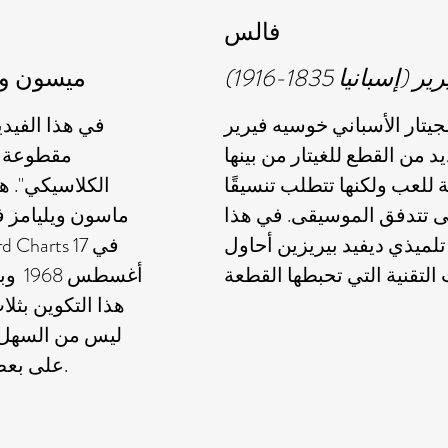
فالس
سبانيا 1835-1916)
ميسون ويلي
يتار الأسباني خوسيه فيرير
في هذا الفيدي
 من القطع للغيتار من بينها Vals. هو - هي
مقطوعة مو
لعب ولكنها تتطلب تنسيقًا
الكلاسيكي". هذ
حتى تتدفق الموسيقى. في هذا
ماسون ويليامز 
ع تلميذي ديفيد بيريزين أحاول
ليس من السهل ا
Adrian على بعض الأجزاء الأكثر إزعاجًا.