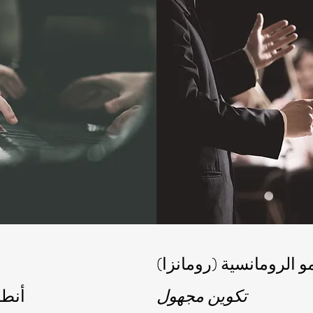
مو الرومانسية (رومانزا)
تكوين مجهول
أنطوني