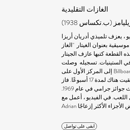
الغازات التقليدية
امز (ب.تكساس 1938)
و ، يعزف تلميذي أدريان أريزا
سيقية بعنوان الغيتار "الغاز
ه القطعة كتبها عازف الجيتار
في الستينيات. تسجيله وصلت
إلى المركز الأول على Billboard Charts في 17
أغسطس 1968 وبقيت هناك لمدة 17 أسبوعًا. فاز
هذا التكوين بثلاث جوائز جرامي في عام 1969.
للعب. في الفيديو ، أعمل مع
ابقى على تواصل