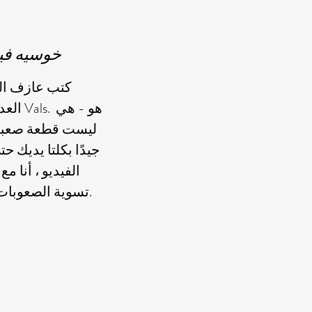
خوسيه فيرير (إ
كتب عازف الج
العديد
ليست قطعة صعبة ل
جيدًا بكلتا يديك 
الفيديو ، أنا م
تسوية الصعوبات التقنية التي تحبطها القطعة.