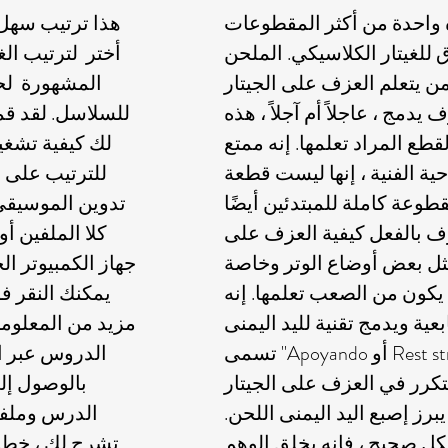
 واحدة من أكثر المقطوعات
هذا ترتيب سهل ل
للغيتار الكلاسيكي. الملحن
أختر لترتيب الغ
ن يتعلم العزف على الجيتار
المشهورة لح
دمج ، عاجلاً أم آجلاً ، هذه
للسلاسل. لقد ق
قطع المراد تعلمها. إنه ممتع
لك كيفية تشغ
حية الفنية ، إنها ليست قطعة
طوعة كاملة للمبتدئين أيضًا
تدوين الموسيقى 
رف بالفعل كيفية العزف على
كلا الملفين 
ل بعض أوضاع الوتر وخاصة
جهاز الكمبيوتر ال
 يكون من الصعب تعلمها. إنه
يمكنك النقر ف
ية ويدمج تقنية لليد اليمنى
مزيد من المعلوم
تسمى "Apoyando أو Rest stroke". إنها تقنية
الدروس عبر ا
رر في العزف على الجيتار
رز إصبع اليد اليمنى اللحن.
الدرس وملفا
ل صحيح ، فإنه يخلق الوهم
تشرح لك ، خطو