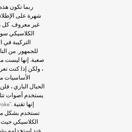
ربما تكون هذه
شهرة على الإطلاق 
غير معروف. كل م
الكلاسيكي سوف ي
التركيبة في ال
للجمهور. من النا
صعبة. إنها ليست مق
، ولكن إذا كنت تع
الأساسيات مث
الحبال الباري ، فلن
يستخدم أصوات تتابع
تستخدم بشكل متك
الكلاسيكي حيث يب
عند استخدامه بشك