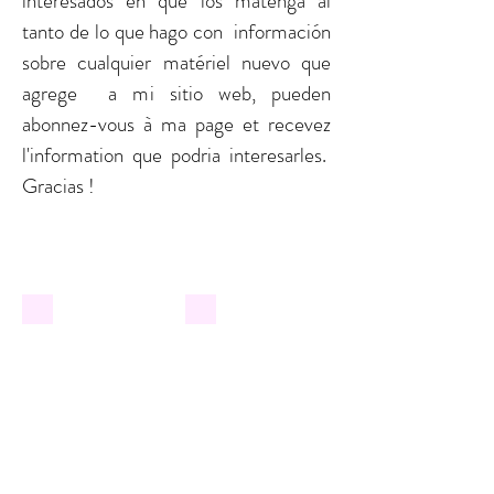
interesados en que los matenga al
tanto de lo que hago con información
sobre cualquier matériel nuevo que
agrege a mi sitio web, pueden
abonnez-vous à ma page et recevez
l'information que podria interesarles.
Gracias !
Bourrée By J.S.Bach
Spring by A. Vivaldi
From
Buy
the
sheet
Suite
music
1
or
in
Subscribe
E
to
Minor
video
for
lessons