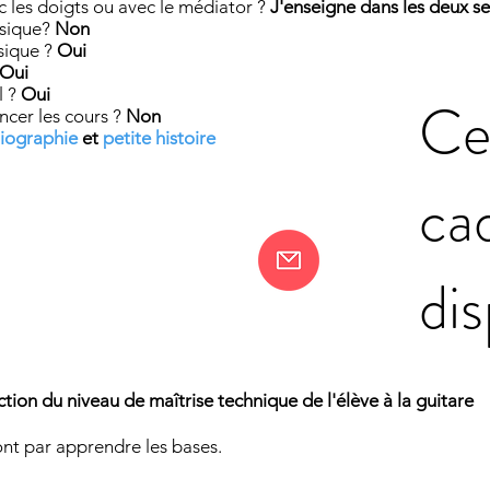
c les doigts ou avec le médiator ?
J'enseigne dans les deux s
usique?
Non
usique ?
Oui
Oui
l ?
Oui
Cer
ncer les cours ?
Non
iographie
et
petite histoire
ca
dis
ion du niveau de maîtrise technique de l'élève à la guitare
nt par apprendre les bases.