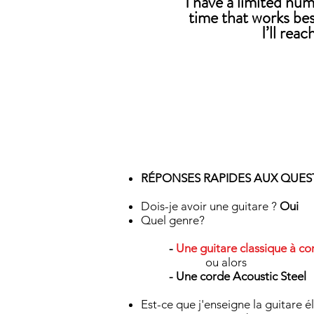
I have a limited num
time that works be
I’ll rea
RÉPONSES RAPIDES AUX QUES
Dois-je avoir une guitare ?
Oui
Quel genre?
-
Une guitare classique à co
ou alors
-
Une corde Acoustic Steel
Est-ce que j'enseigne la guitare é