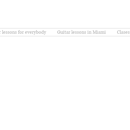
r lessons for everybody
Guitar lessons in Miami
Clases