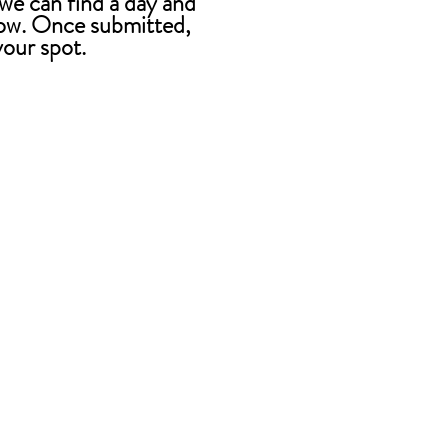
 we can find a day and
low. Once submitted,
your spot.