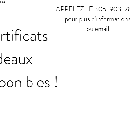
ens
APPELEZ LE 305-903-7
pour plus d'information
tificats
ou email
deaux
ponibles !