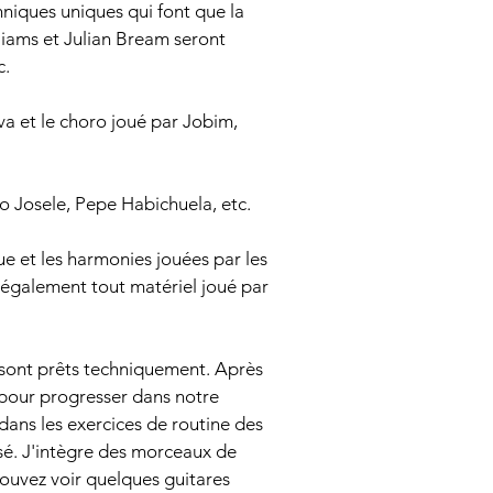
hniques uniques qui font que la
liams et Julian Bream seront
c.
va et le choro joué par Jobim,
ño Josele, Pepe Habichuela, etc.
que et les harmonies jouées par les
s également tout matériel joué par
ls sont prêts techniquement. Après
 pour progresser dans notre
dans les exercices de routine des
isé. J'intègre des morceaux de
 pouvez voir quelques guitares