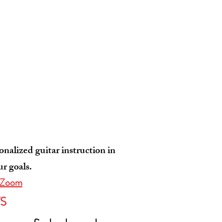
onalized guitar instruction in
r goals.
a Zoom
S