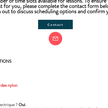
ber of time slots available for lessons. To ensure
st for you, please complete the contact form be
ch out to discuss scheduling options and confirm 
Contact
​
TIONS
rdes nylon
lectrique ?
Oui.