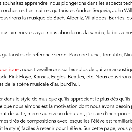
us souhaitez apprendre, nous plongerons dans les aspects tec
 orchestre. Les maîtres guitaristes Andres Segovia, John Wil
uvrirons la musique de Bach, Albeniz, Villalobos, Barrios, et
vous aimeriez essayer, nous aborderons la samba, la bossa no
s guitaristes de référence seront Paco de Lucia, Tomatito, Ni
coustique
, nous travaillerons sur les solos de guitare acousti
ck. Pink Floyd, Kansas, Eagles, Beatles, etc. Nous couvriron
s de la scène musicale d'aujourd'hui.
rer dans le style de musique qu'ils apprécient le plus dès qu'i
ue que nous aimons est la motivation dont nous avons besoin
out de suite, même au niveau débutant, j'essaie d'incorporer 
mes tirés de compositions avec lesquelles l'élève est familiar
 le style) faciles à retenir pour l'élève. Sur cette page, vous