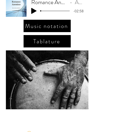
Romance Anonimo. Original intro
Artist Name
-02:58
Music notation
Tablature
Il ritorno
F. Burgos Freile