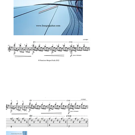
Sons de Carrilhões (Brasile)
(J. Pernambuco)
per chitarra