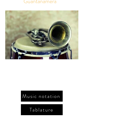
Guantanamera
Sons de Carrilhões (Brazil)
(J. Pernambuco)
for guitar
Music notation
Tablature