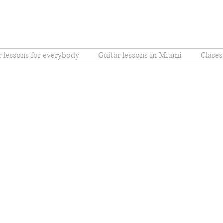
r lessons for everybody
Guitar lessons in Miami
Clases